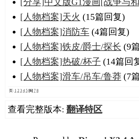
[分享]中文版G1漫画[战争与和平
[人物档案]天火
(15篇回复)
[人物档案]消防车
(4篇回复)
[人物档案]铁皮/爵士/探长
(9
[人物档案]热破/杯子
(14篇回复
[人物档案]滑车/吊车/鲁莽
(7
页:
1
2
3
4
5
[6]
7
8
查看完整版本:
翻译特区