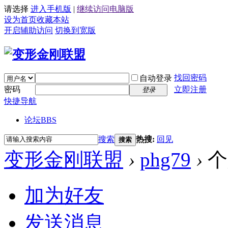
请选择
进入手机版
|
继续访问电脑版
设为首页
收藏本站
开启辅助访问
切换到宽版
找回密码
自动登录
密码
立即注册
登录
快捷导航
论坛
BBS
搜索
热搜:
回见
搜索
变形金刚联盟
›
phg79
›
个
加为好友
发送消息