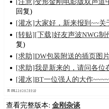
[注意]变形金刚电影版双声
回复)
[灌水]大家好，新来报到~~
[转贴][下载]好友声波NWG
复)
[求助]DW包装附送的插页图
[求助]我是新来的，请问各
[灌水]BT一位强人的大作~~
页:
[1]
2
3
4
5
6
7
8
9
10
查看完整版本:
金刚杂谈