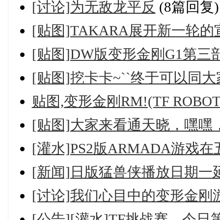
[讨论]为无敌龙平反
(8篇回复)
[贴图]TAKARA展开新一轮
[贴图]DW版变形金刚G1第三
[贴图]挖卡卡~``终于可以同大
贴图,变形金刚RM!(TF ROBOT 
[贴图]大家来看通天晓，嘿嘿
[灌水]PS2版ARMADA游
[新闻]日版猛兽侠播放日期一
[讨论]我们心目中的变形金刚
[公告][灌水]TF挑战赛，今日第