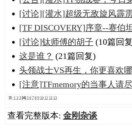
[讨论][灌水]超级无敌旋风
[TF DISCOVERY]序章--
[讨论]钛师傅的胡子
(10篇回复
这是谁？
(21篇回复)
头领战士VS再生，你更喜欢
[注意]TFmemory的当事人
页:
1
2
3
[4]
5
6
7
8
9
10
11
12
13
查看完整版本:
金刚杂谈