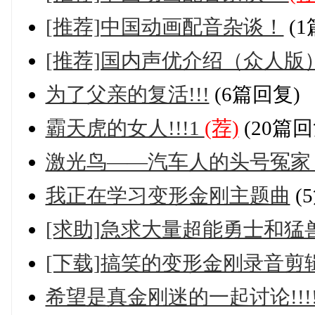
[推荐]中国动画配音杂谈！
(1
[推荐]国内声优介绍（众人版
为了父亲的复活!!!
(6篇回复)
霸天虎的女人!!!1
(荐)
(20篇回
激光鸟——汽车人的头号冤
我正在学习变形金刚主题曲
(
[求助]急求大量超能勇士和猛
[下载]搞笑的变形金刚录音剪
希望是真金刚迷的一起讨论!!!!!!