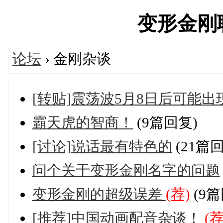
变形金刚联盟
论坛
› 金刚杂谈
[转贴]震荡波5月8日后可能
霸天虎的智商！
(9篇回复)
[讨论]说话最有特色的
(21篇
问个关于变形金刚名字的问题
变形金刚的超级误差
(荐)
(9篇
[推荐]中国动画配音杂谈！
(荐