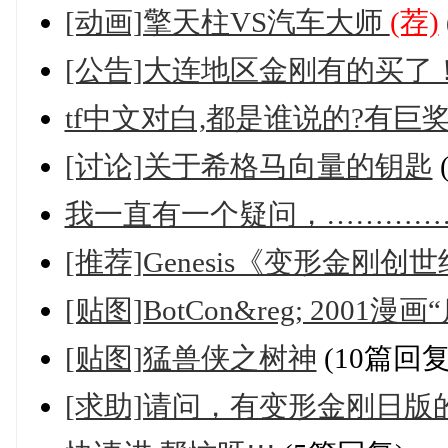
[动画]擎天柱VS汽车大师
(荐)
[公告]大连地区金刚有的买了
tf中文对白,都是谁说的?有巨奖
[讨论]关于希格马向量的钥匙
我一直有一个疑问，…………
[推荐]Genesis《变形金刚
[贴图]BotCon&reg; 2001漫画
[贴图]猛兽侠之树神
(10篇回复
[求助]请问，有变形金刚日版