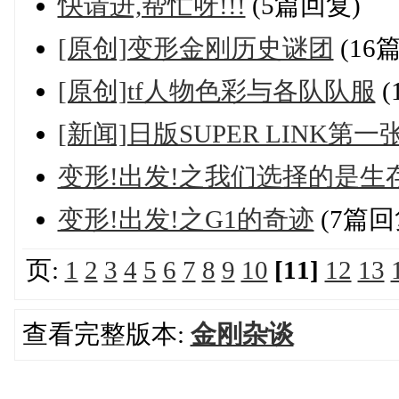
快请进,帮忙呀!!!
(5篇回复)
[原创]变形金刚历史谜团
(16
[原创]tf人物色彩与各队队服
(
[新闻]日版SUPER LINK
变形!出发!之我们选择的是生存
变形!出发!之G1的奇迹
(7篇回
页:
1
2
3
4
5
6
7
8
9
10
[11]
12
13
查看完整版本:
金刚杂谈